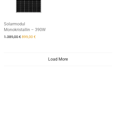
Solarmodul
Monokristallin – 390W
Ursprünglicher Preis war: 1.389,00 €
Aktueller Preis ist: 899,00 €.
1.389,00
€
899,00
€
Load More