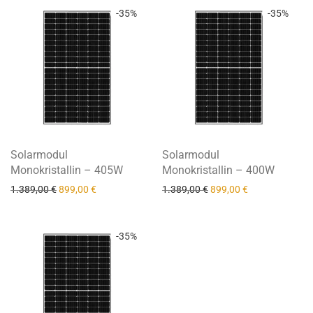
-
35
%
-
35
%
Solarmodul
Solarmodul
Monokristallin – 405W
Monokristallin – 400W
Ursprünglicher Preis war: 1.389,00 €
Aktueller Preis ist: 899,00 €.
Ursprünglicher Preis wa
Aktueller Preis 
1.389,00
€
899,00
€
1.389,00
€
899,00
€
-
35
%