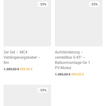
-
35
%
-
35
%
2er Set – MC4
Aufständerung –
Verlängerungskabel –
verstellbar 0-45° –
8m
Balkonmontage für 1
PV-Modul
Ursprünglicher Preis war: 1.389,00 €
Aktueller Preis ist: 899,00 €.
1.389,00
€
899,00
€
Ursprünglicher Preis wa
Aktueller Preis 
1.389,00
€
899,00
€
-
35
%