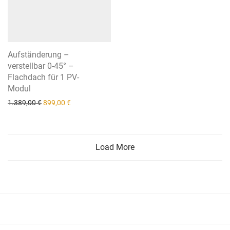
Aufständerung –
verstellbar 0-45° –
Flachdach für 1 PV-
Modul
Ursprünglicher Preis war: 1.389,00 €
Aktueller Preis ist: 899,00 €.
1.389,00
€
899,00
€
Load More