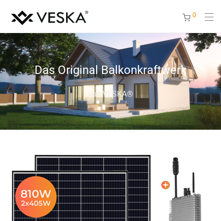
0
Das Original Balkonkraftwerk
von VESKA®