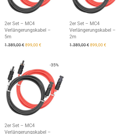
2er Set – MC4
2er Set – MC4
Verlängerungskabel –
Verlängerungskabel –
5m
2m
Ursprünglicher Preis war: 1.389,00 €
Aktueller Preis ist: 899,00 €.
Ursprünglicher Preis wa
Aktueller Preis 
1.389,00
€
899,00
€
1.389,00
€
899,00
€
-
35
%
2er Set – MC4
Verlängerungskabel –