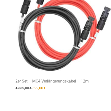
2er Set – MC4 Verlängerungskabel – 12m
Ursprünglicher Preis war: 1.389,00 €
Aktueller Preis ist: 899,00 €.
1.389,00
€
899,00
€