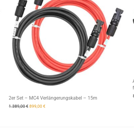
2er Set – MC4 Verlängerungskabel – 15m
Ursprünglicher Preis war: 1.389,00 €
Aktueller Preis ist: 899,00 €.
1.389,00
€
899,00
€