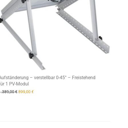
Aufständerung – verstellbar 0-45° – Freistehend
für 1 PV-Modul
Ursprünglicher Preis war: 1.389,00 €
Aktueller Preis ist: 899,00 €.
1.389,00
€
899,00
€