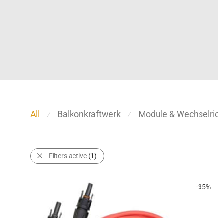
All
Balkonkraftwerk
Module & Wechselric
⁄
⁄
Filters active
(1)
-
35
%