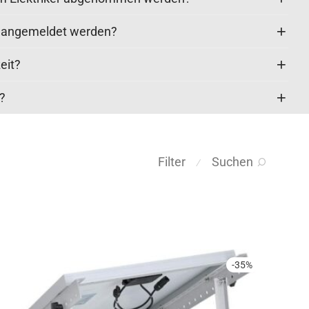
k angemeldet werden?
eit?
t?
Filter
Suchen
⁄
-
35
%