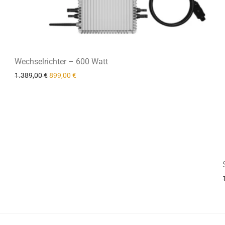
Wechselrichter – 600 Watt
Ursprünglicher Preis war: 1.389,00 €
Aktueller Preis ist: 899,00 €.
1.389,00
€
899,00
€