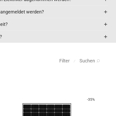
k angemeldet werden?
eit?
t?
Filter
Suchen
⁄
-
35
%