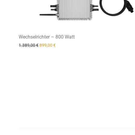
Wechselrichter – 800 Watt
Ursprünglicher Preis war: 1.389,00 €
Aktueller Preis ist: 899,00 €.
1.389,00
€
899,00
€