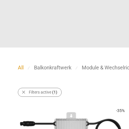
All
Balkonkraftwerk
Module & Wechselric
⁄
⁄
Filters active
(1)
-
35
%